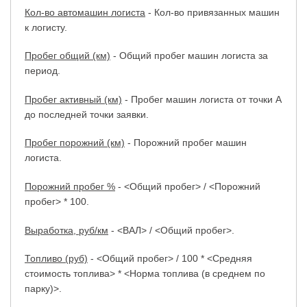
Кол-во автомашин логиста
- Кол-во привязанных машин
к логисту.
Пробег общий (км)
- Общий пробег машин логиста за
период.
Пробег активный (км)
- Пробег машин логиста от точки А
до последней точки заявки.
Пробег порожний (км)
- Порожний пробег машин
логиста.
Порожний пробег %
- <Общий пробег> / <Порожний
пробег> * 100.
Выработка, руб/км
- <ВАЛ> / <Общий пробег>.
Топливо (руб)
- <Общий пробег> / 100 * <Средняя
стоимость топлива> * <Норма топлива (в среднем по
парку)>.