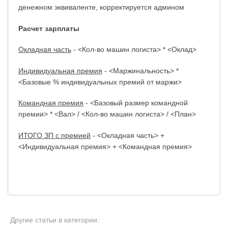
денежном эквиваленте, корректируется админом
Расчет зарплаты
Окладная часть
- <Кол-во машин логиста> * <Оклад>
Индивидуальная премия
- <Маржинальность> *
<Базовые % индивидуальных премий от маржи>
Командная премия
- <Базовый размер командной
премии> * <Вал> / <Кол-во машин логиста> / <План>
ИТОГО ЗП с премией
- <Окладная часть> +
<Индивидуальная премия> + <Командная премия>
Другие статьи в категории: