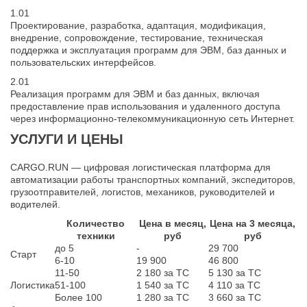
1.01
Проектирование, разработка, адаптация, модификация,
внедрение, сопровождение, тестирование, техническая
поддержка и эксплуатация программ для ЭВМ, баз данных и
пользовательских интерфейсов.
2.01
Реализация программ для ЭВМ и баз данных, включая
предоставление прав использования и удаленного доступа
через информационно-телекоммуникационную сеть Интернет.
УСЛУГИ И ЦЕНЫ
CARGO.RUN — цифровая логистическая платформа для
автоматизации работы транспортных компаний, экспедиторов,
грузоотправителей, логистов, механиков, руководителей и
водителей.
Количество
Цена в месяц,
Цена на 3 месяца,
техники
руб
руб
до 5
-
29 700
Старт
6-10
19 900
46 800
11-50
2 180 за ТС
5 130 за ТС
Логистика
51-100
1 540 за ТС
4 110 за ТС
Более 100
1 280 за ТС
3 660 за ТС