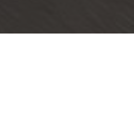
平台概述
ПЛАНИРОВАНИЕ
Топливный модуль предлагает оптимальные заправки по пути
Т
следования ТС. Если водитель проедет АЗС, система
д
автоматически перестроит план. Перерасчет произойдет также с
учетом фактического расхода и в случае изменения цен.
开始